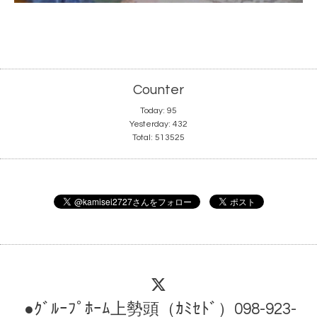
Counter
Today:
95
Yesterday:
432
Total:
513525
●ｸﾞﾙｰﾌﾟﾎｰﾑ上勢頭（ｶﾐｾﾄﾞ）098-923-