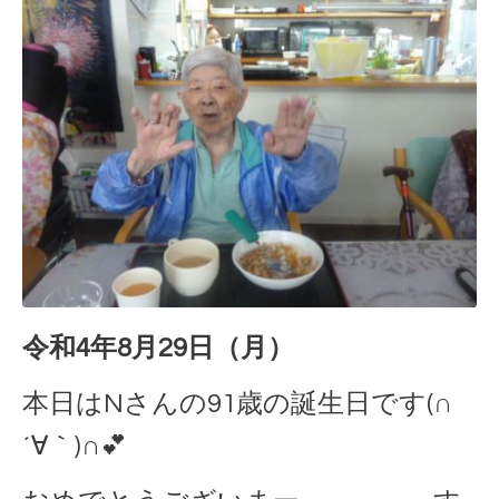
令和4年8月29日（月）
本日はNさんの91歳の誕生日です(∩
´∀｀)∩💕