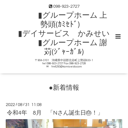
098-923-2727
▮グループホーム 上
勢頭(ｶﾐｾﾄﾞ)
▮デイサービス かみせい
▮グループホーム 謝
苅(ｼﾞｬｰｶﾞﾙ)
〒904-0101 沖縄県中頭郡北谷町上勢頭633-1
tel 098-923-2727 Fax 098-923-2728
✉ tm4250@kamiseido.com
●新着情報
2022
/
08
/
31 11:08
令和4年 8月 「Nさん誕生日🎂！」