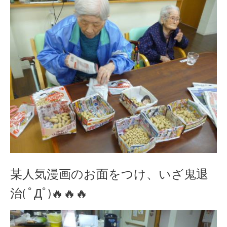
某人気漫画のお面をつけ、いざ鬼退
治( ﾟДﾟ)🔥🔥🔥