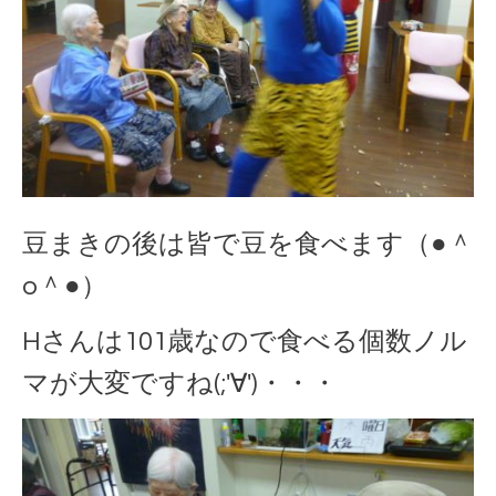
豆まきの後は皆で豆を食べます（●＾
o＾●）
Hさんは101歳なので食べる個数ノル
マが大変ですね(;'∀')・・・