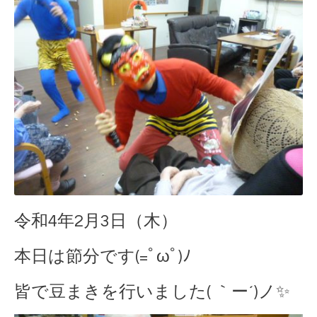
令和4年2月3日（木
）
本日は節分です(=ﾟωﾟ)ﾉ
皆で豆まきを行いました( ｀ー´)ノ✨