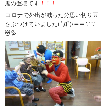
鬼の登場です
！！！
コロナで外出が減った分思い切り豆
をぶつけていました( ﾟДﾟ)/＝＝∵∵
👹💦