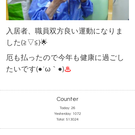
入居者、職員双方良い運動になりま
した(≧▽≦)🌟
厄も払ったので今年も健康に過ごし
たいです(●´ω｀●)
♨
Counter
Today:
26
Yesterday:
1072
Total:
513024