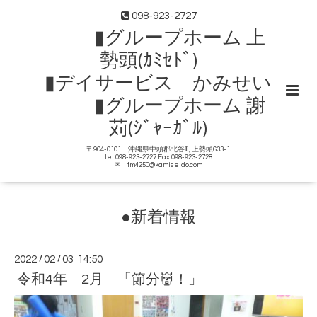
098-923-2727
▮グループホーム 上
勢頭(ｶﾐｾﾄﾞ)
▮デイサービス かみせい
▮グループホーム 謝
苅(ｼﾞｬｰｶﾞﾙ)
〒904-0101 沖縄県中頭郡北谷町上勢頭633-1
tel 098-923-2727 Fax 098-923-2728
✉ tm4250@kamiseido.com
●新着情報
2022
/
02
/
03 14:50
令和4年 2月 「節分👹！」