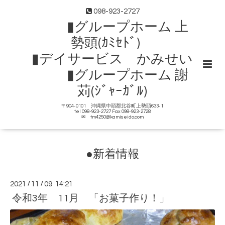
098-923-2727
▮グループホーム 上
勢頭(ｶﾐｾﾄﾞ)
▮デイサービス かみせい
▮グループホーム 謝
苅(ｼﾞｬｰｶﾞﾙ)
〒904-0101 沖縄県中頭郡北谷町上勢頭633-1
tel 098-923-2727 Fax 098-923-2728
✉ tm4250@kamiseido.com
●新着情報
2021
/
11
/
09 14:21
令和3年 11月 「お菓子作り！」