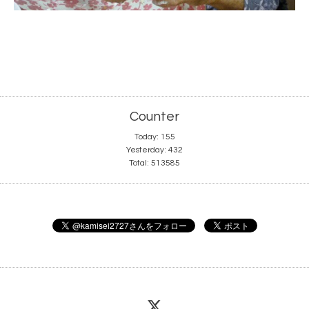
Counter
Today:
155
Yesterday:
432
Total:
513585