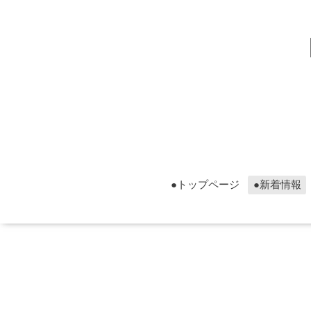
▮グ
▮グ
●トップページ
●新着情報