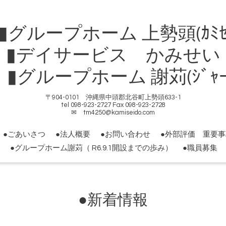
ループホーム 上勢頭(ｶﾐｾ
▮デイサービス かみせい
ループホーム 謝苅(ｼﾞｬｰｶ
〒904-0101 沖縄県中頭郡北谷町上勢頭633-1
tel 098-923-2727 Fax 098-923-2728
✉ tm4250@kamiseido.com
●ごあいさつ
●法人概要
●お問い合わせ
●外部評価 重要
●グループホーム謝苅（ R6.9.1開設までの歩み）
●職員募集
●新着情報