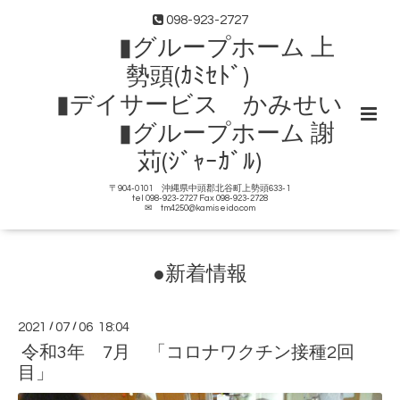
098-923-2727
▮グループホーム 上
勢頭(ｶﾐｾﾄﾞ)
▮デイサービス かみせい
▮グループホーム 謝
苅(ｼﾞｬｰｶﾞﾙ)
〒904-0101 沖縄県中頭郡北谷町上勢頭633-1
tel 098-923-2727 Fax 098-923-2728
✉ tm4250@kamiseido.com
●新着情報
2021
/
07
/
06 18:04
令和3年 7月 「コロナワクチン接種2回
目」