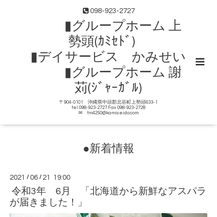
098-923-2727
▮グループホーム 上
勢頭(ｶﾐｾﾄﾞ)
▮デイサービス かみせい
▮グループホーム 謝
苅(ｼﾞｬｰｶﾞﾙ)
〒904-0101 沖縄県中頭郡北谷町上勢頭633-1
tel 098-923-2727 Fax 098-923-2728
✉ tm4250@kamiseido.com
●新着情報
2021
/
06
/
21 19:00
令和3年 6月 「北海道から新鮮なアスパラ
が届きました！」