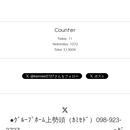
Counter
Today:
11
Yesterday:
1072
Total:
513009
●ｸﾞﾙｰﾌﾟﾎｰﾑ上勢頭（ｶﾐｾﾄﾞ）098-923-