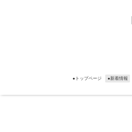
▮グ
▮グ
●トップページ
●新着情報