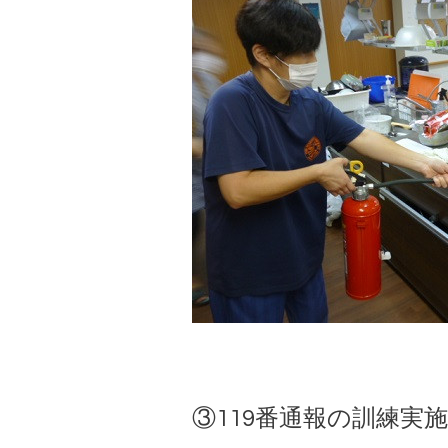
③119番通報の訓練実