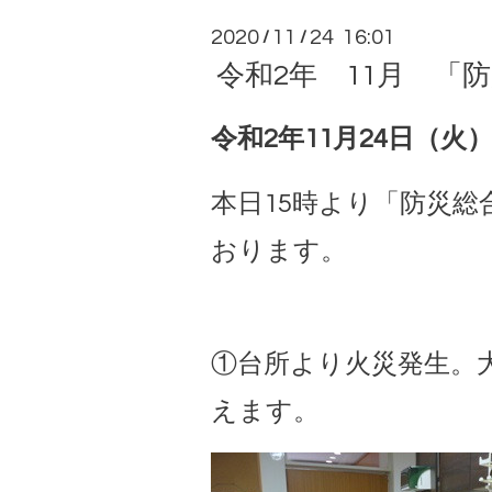
2020
11
24 16:01
/
/
令和2年 11月 「
令和2年11月24日（火
本日15時より「防災総
おります。
①台所より火災発生。
えます。