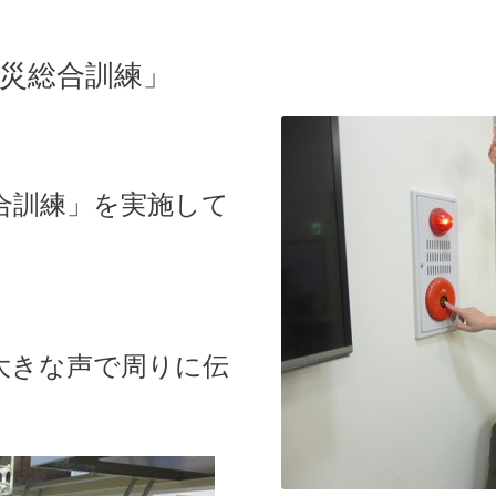
防災総合訓練」
）
合訓練」を実施して
大きな声で周りに伝