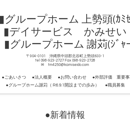
ループホーム 上勢頭(ｶﾐｾ
▮デイサービス かみせい
ループホーム 謝苅(ｼﾞｬｰｶ
〒904-0101 沖縄県中頭郡北谷町上勢頭633-1
tel 098-923-2727 Fax 098-923-2728
✉ tm4250@kamiseido.com
●ごあいさつ
●法人概要
●お問い合わせ
●外部評価 重要
●グループホーム謝苅（ R6.9.1開設までの歩み）
●職員募集
●新着情報