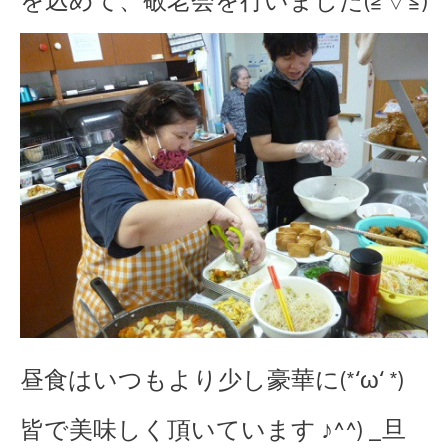
を込めて、敬老会を行いました(≧▽≦)
昼食はいつもより少し豪華に(*‘ω‘ *)
皆で美味しく頂いています ♪^^) _旦