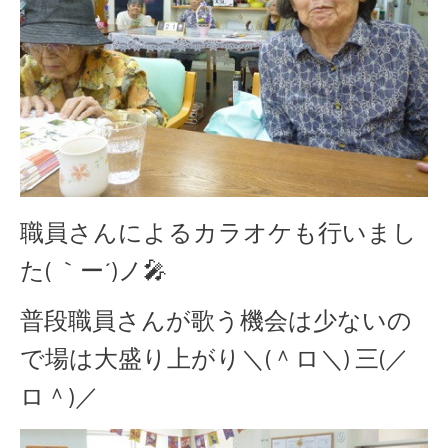
職員さんによるカラオケも行いまし
た( ｀ー´)ノ🎤
普段職員さんが歌う機会は少ないの
で場は大盛り上がり＼(＾ロ＼) 三(／
ロ＾)／