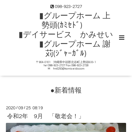
098-923-2727
▮グループホーム 上
勢頭(ｶﾐｾﾄﾞ)
▮デイサービス かみせい
▮グループホーム 謝
苅(ｼﾞｬｰｶﾞﾙ)
〒904-0101 沖縄県中頭郡北谷町上勢頭633-1
tel 098-923-2727 Fax 098-923-2728
✉ tm4250@kamiseido.com
●新着情報
2020
/
09
/
25 08:19
令和2年 9月 「敬老会！」