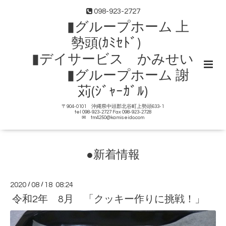
098-923-2727
▮グループホーム 上
勢頭(ｶﾐｾﾄﾞ)
▮デイサービス かみせい
▮グループホーム 謝
苅(ｼﾞｬｰｶﾞﾙ)
〒904-0101 沖縄県中頭郡北谷町上勢頭633-1
tel 098-923-2727 Fax 098-923-2728
✉ tm4250@kamiseido.com
●新着情報
2020
/
08
/
18 08:24
令和2年 8月 「クッキー作りに挑戦！」