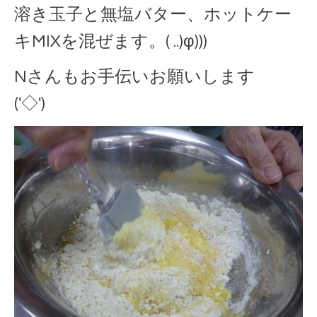
溶き玉子と無塩バター、ホットケー
キMIXを混ぜます。( ..)φ)))
Nさんもお手伝いお願いします
('◇')ゞ