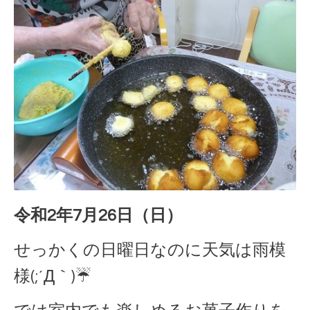
令和2年7月26日（日）
せっかくの日曜日なのに天気は雨模
様(;´Д｀)☔