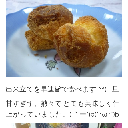
出来立てを早速皆で食べます ^^) _旦
甘すぎず、熱々で とても美味しく仕
上がっていました。( ｀ー´)b(`･ω･´)b