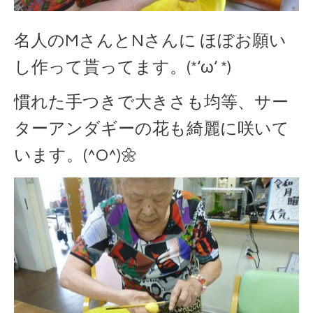
名人のMさんとNさんに ほぼお願い
し作って貰ってます。(*‘ω‘ *)
慣れた手つきで大きさも均等、サー
ターアンダギーの花も綺麗に咲いて
います。(^O^)🌼