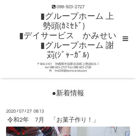
098-923-2727
▮グループホーム 上
勢頭(ｶﾐｾﾄﾞ)
▮デイサービス かみせい
▮グループホーム 謝
苅(ｼﾞｬｰｶﾞﾙ)
〒904-0101 沖縄県中頭郡北谷町上勢頭633-1
tel 098-923-2727 Fax 098-923-2728
✉ tm4250@kamiseido.com
●新着情報
2020
/
07
/
27 08:13
令和2年 7月 「お菓子作り！」