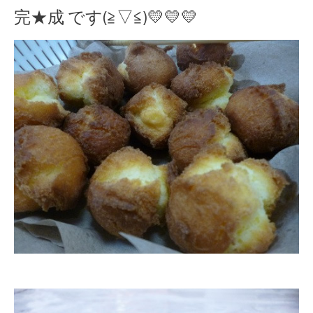
完★成 です(≧▽≦)💛💛💛