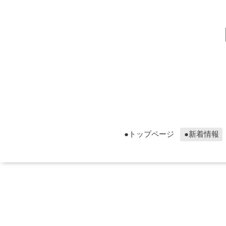
▮グ
▮グ
●トップページ
●新着情報