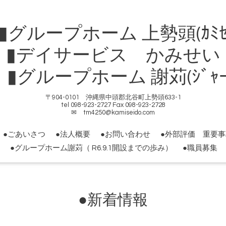
ループホーム 上勢頭(ｶﾐｾ
▮デイサービス かみせい
ループホーム 謝苅(ｼﾞｬｰｶ
〒904-0101 沖縄県中頭郡北谷町上勢頭633-1
tel 098-923-2727 Fax 098-923-2728
✉ tm4250@kamiseido.com
●ごあいさつ
●法人概要
●お問い合わせ
●外部評価 重要
●グループホーム謝苅（ R6.9.1開設までの歩み）
●職員募集
●新着情報