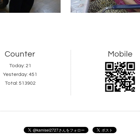
Counter
Mobile
Today:
21
Yesterday:
451
Total:
513902