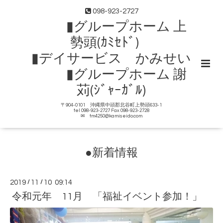
098-923-2727
▮グループホーム 上
勢頭(ｶﾐｾﾄﾞ)
▮デイサービス かみせい
▮グループホーム 謝
苅(ｼﾞｬｰｶﾞﾙ)
〒904-0101 沖縄県中頭郡北谷町上勢頭633-1
tel 098-923-2727 Fax 098-923-2728
✉ tm4250@kamiseido.com
●新着情報
2019
/
11
/
10 09:14
令和元年 11月 「福祉イベント参加！」