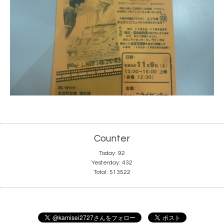
Counter
Today:
92
Yesterday:
432
Total:
513522