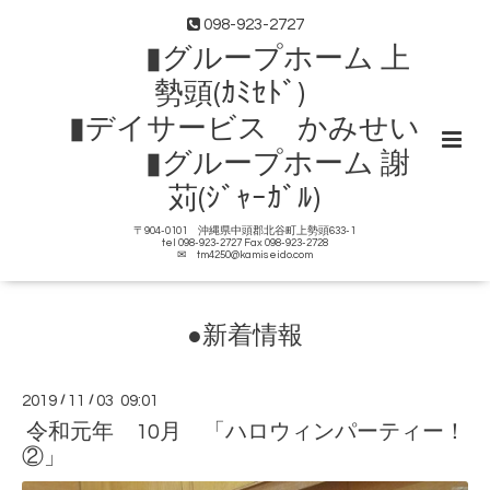
098-923-2727
▮グループホーム 上
勢頭(ｶﾐｾﾄﾞ)
▮デイサービス かみせい
▮グループホーム 謝
苅(ｼﾞｬｰｶﾞﾙ)
〒904-0101 沖縄県中頭郡北谷町上勢頭633-1
tel 098-923-2727 Fax 098-923-2728
✉ tm4250@kamiseido.com
●新着情報
2019
/
11
/
03 09:01
令和元年 10月 「ハロウィンパーティー！
②」