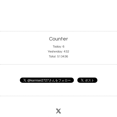
Counter
Today:
6
Yesterday:
432
Total:
513436