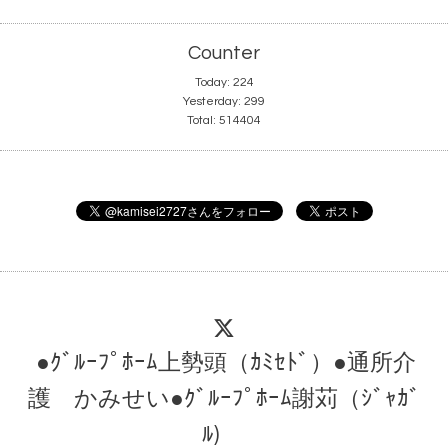
Counter
Today:
224
Yesterday:
299
Total:
514404
●ｸﾞﾙｰﾌﾟﾎｰﾑ上勢頭（ｶﾐｾﾄﾞ）●通所介
護 かみせい●ｸﾞﾙｰﾌﾟﾎｰﾑ謝苅（ｼﾞｬｶﾞ
ﾙ)