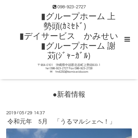
098-923-2727
▮グループホーム 上
勢頭(ｶﾐｾﾄﾞ)
▮デイサービス かみせい
▮グループホーム 謝
苅(ｼﾞｬｰｶﾞﾙ)
〒904-0101 沖縄県中頭郡北谷町上勢頭633-1
tel 098-923-2727 Fax 098-923-2728
✉ tm4250@kamiseido.com
●新着情報
2019
/
05
/
29 14:37
令和元年 5月 「うるマルシェへ！」