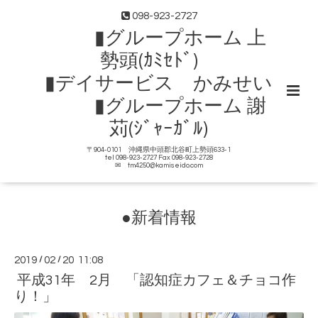
098-923-2727
▮グループホーム 上
勢頭(ｶﾐｾﾄﾞ)
▮デイサービス かみせい
▮グループホーム 謝
苅(ｼﾞｬｰｶﾞﾙ)
〒904-0101 沖縄県中頭郡北谷町上勢頭633-1
tel 098-923-2727 Fax 098-923-2728
✉ tm4250@kamiseido.com
●新着情報
2019
/
02
/
20 11:08
平成31年 2月 「認知症カフェ＆チョコ作
り！」