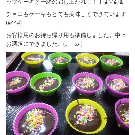
ップケーキと一緒の召し上がれ！！！(≧▽≦)🍫
チョコもケーキもとても美味しくできています
(#^^#)
お客様用のお持ち帰り用も準備しました。中々
お洒落にできました。(。-`ω-)