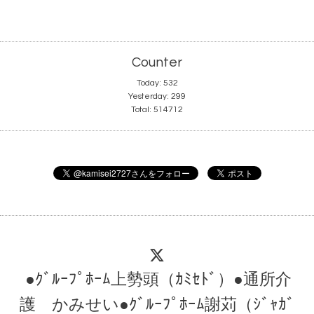
Counter
Today:
532
Yesterday:
299
Total:
514712
●ｸﾞﾙｰﾌﾟﾎｰﾑ上勢頭（ｶﾐｾﾄﾞ）●通所介
護 かみせい●ｸﾞﾙｰﾌﾟﾎｰﾑ謝苅（ｼﾞｬｶﾞ