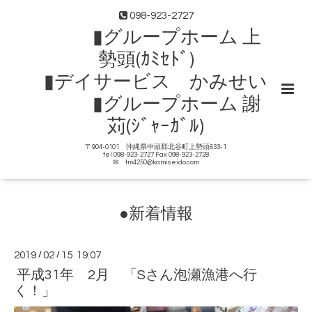
098-923-2727
▮グループホーム 上
勢頭(ｶﾐｾﾄﾞ)
▮デイサービス かみせい
▮グループホーム 謝
苅(ｼﾞｬｰｶﾞﾙ)
〒904-0101 沖縄県中頭郡北谷町上勢頭633-1
tel 098-923-2727 Fax 098-923-2728
✉ tm4250@kamiseido.com
●新着情報
2019
/
02
/
15 19:07
平成31年 2月 「Sさん泡瀬漁港へ行
く！」