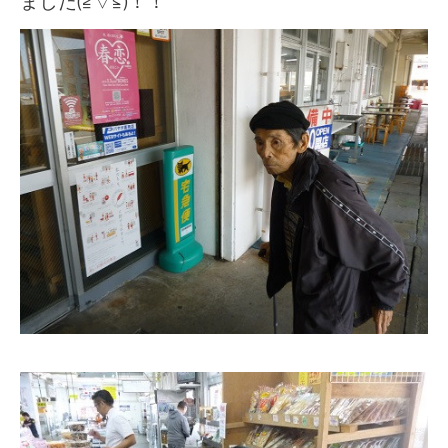
ました(≧▽≦)！！