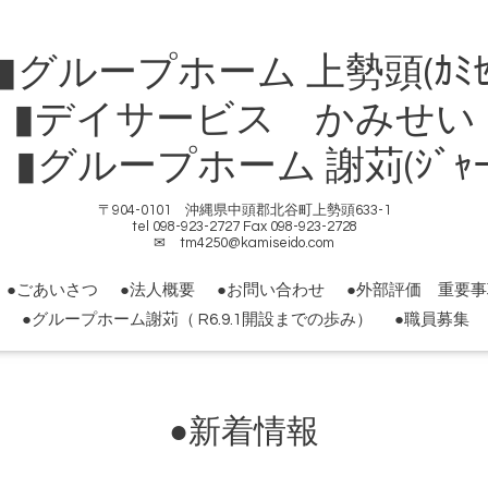
ループホーム 上勢頭(ｶﾐｾ
▮デイサービス かみせい
ループホーム 謝苅(ｼﾞｬｰｶ
〒904-0101 沖縄県中頭郡北谷町上勢頭633-1
tel 098-923-2727 Fax 098-923-2728
✉ tm4250@kamiseido.com
●ごあいさつ
●法人概要
●お問い合わせ
●外部評価 重要
●グループホーム謝苅（ R6.9.1開設までの歩み）
●職員募集
●新着情報