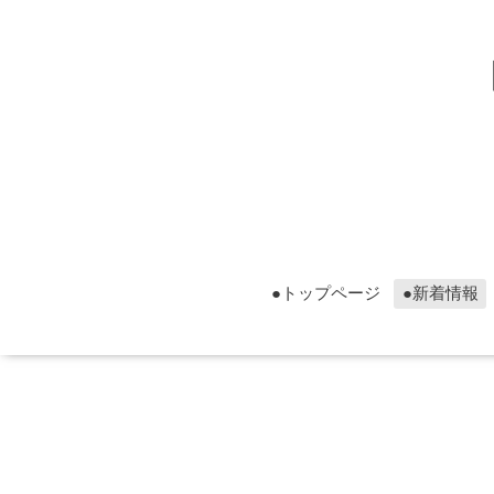
▮グ
▮グ
●トップページ
●新着情報