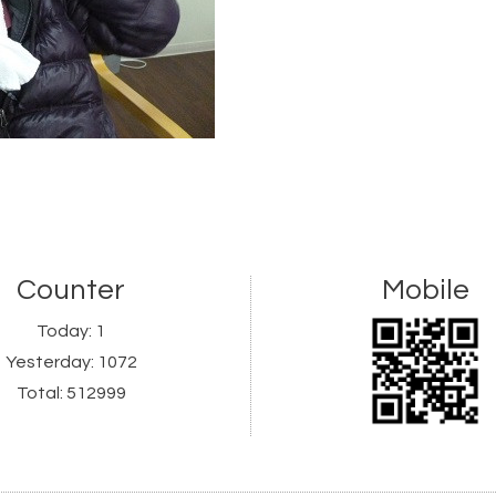
Counter
Mobile
Today:
1
Yesterday:
1072
Total:
512999