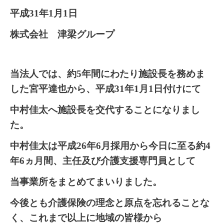
平成
31
年
1
月
1
日
株式
会社 津梁グループ
当法人では、約
5
年間にわたり施設長を務めま
した宮平達也から、平成
31
年
1
月
1
日付けにて
中村佳太へ施設長を交代することになりまし
た。
中村佳太は平成
26
年
6
月採用から今日に至る約
4
年
6
ヵ月間、主任及び介護支援専門員として
当事業所をまとめてまいりました。
今後とも介護保険の理念と原点を忘れることな
く、これまで以上に地域の皆様から