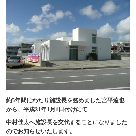
約
5
年間にわたり施設長を務めました宮平達也
から、平成
31
年
1
月
1
日付けにて
中村佳太へ施設長を交代することになりました
のでお知らせいたします。