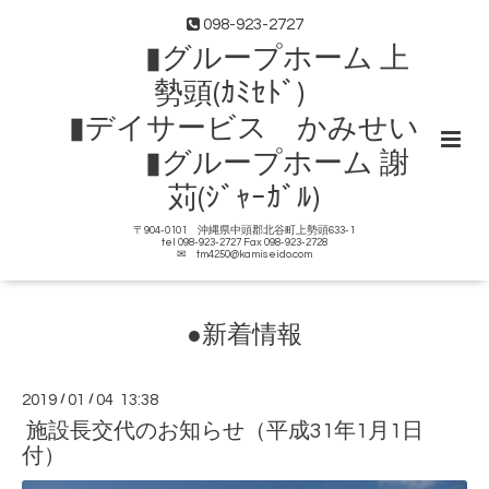
098-923-2727
▮グループホーム 上
勢頭(ｶﾐｾﾄﾞ)
▮デイサービス かみせい
▮グループホーム 謝
苅(ｼﾞｬｰｶﾞﾙ)
〒904-0101 沖縄県中頭郡北谷町上勢頭633-1
tel 098-923-2727 Fax 098-923-2728
✉ tm4250@kamiseido.com
●新着情報
2019
/
01
/
04 13:38
施設長交代のお知らせ（平成31年1月1日
付）