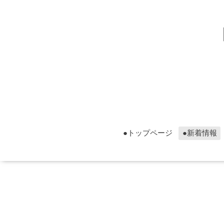
▮グ
▮グ
●トップページ
●新着情報