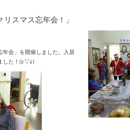
「クリスマス忘年会！」
）
忘年会」を開催しました。入居
た！(≧▽≦)