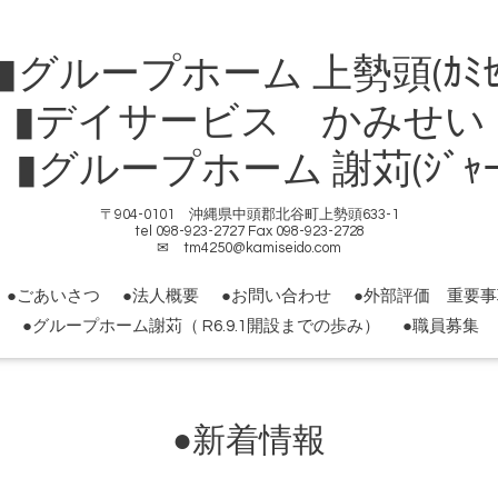
ループホーム 上勢頭(ｶﾐｾ
▮デイサービス かみせい
ループホーム 謝苅(ｼﾞｬｰｶ
〒904-0101 沖縄県中頭郡北谷町上勢頭633-1
tel 098-923-2727 Fax 098-923-2728
✉ tm4250@kamiseido.com
●ごあいさつ
●法人概要
●お問い合わせ
●外部評価 重要
●グループホーム謝苅（ R6.9.1開設までの歩み）
●職員募集
●新着情報