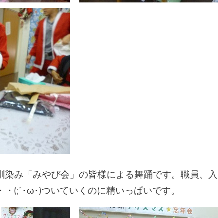
馴染み「みやび会」の皆様による舞踊です。職員、入
(;´･ω･)ついていくのに精いっぱいです。