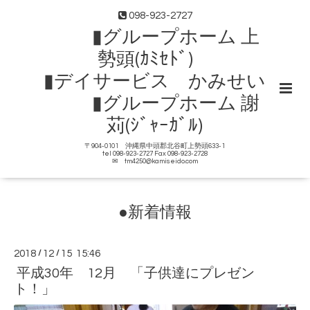
098-923-2727
▮グループホーム 上
勢頭(ｶﾐｾﾄﾞ)
▮デイサービス かみせい
▮グループホーム 謝
苅(ｼﾞｬｰｶﾞﾙ)
〒904-0101 沖縄県中頭郡北谷町上勢頭633-1
tel 098-923-2727 Fax 098-923-2728
✉ tm4250@kamiseido.com
●新着情報
2018
/
12
/
15 15:46
平成30年 12月 「子供達にプレゼン
ト！」