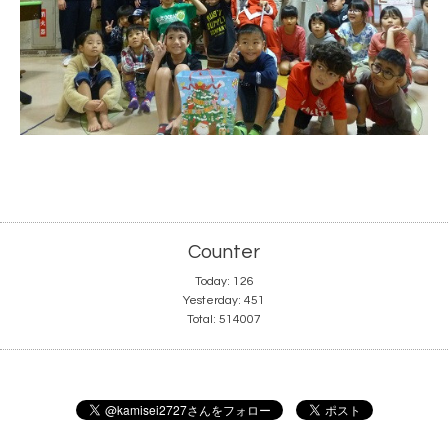
Counter
Today:
126
Yesterday:
451
Total:
514007