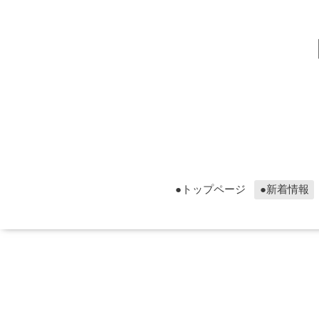
▮グ
▮グ
●トップページ
●新着情報