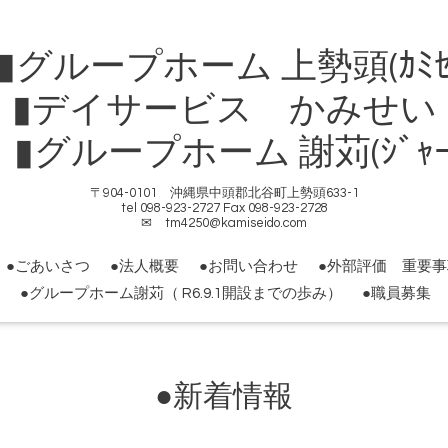
ループホーム 上勢頭(ｶﾐｾ
▮デイサービス かみせい
ループホーム 謝苅(ｼﾞｬｰｶ
〒904-0101 沖縄県中頭郡北谷町上勢頭633-1
tel 098-923-2727 Fax 098-923-2728
✉ tm4250@kamiseido.com
●ごあいさつ
●法人概要
●お問い合わせ
●外部評価 重要
●グループホーム謝苅（ R6.9.1開設までの歩み）
●職員募集
●新着情報