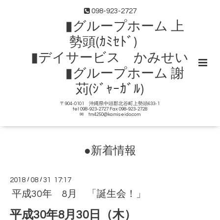
098-923-2727
▮グループホーム 上
勢頭(ｶﾐｾﾄﾞ)
▮デイサービス かみせい
▮グループホーム 謝
苅(ｼﾞｬｰｶﾞﾙ)
〒904-0101 沖縄県中頭郡北谷町上勢頭633-1
tel 098-923-2727 Fax 098-923-2728
✉ tm4250@kamiseido.com
●新着情報
2018
/
08
/
31 17:17
平成30年 8月 「誕生会！」
平成30年8月30日（木）