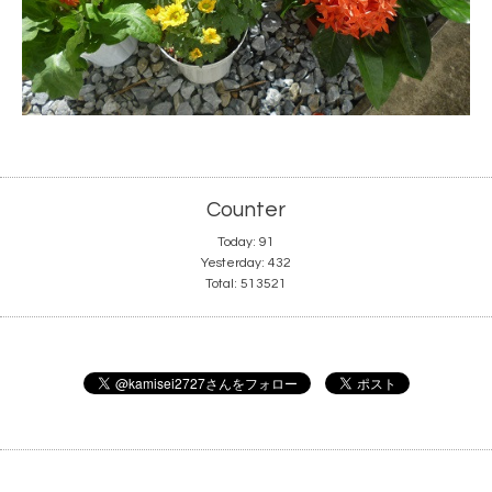
Counter
Today:
91
Yesterday:
432
Total:
513521