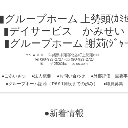
ループホーム 上勢頭(ｶﾐｾ
▮デイサービス かみせい
ループホーム 謝苅(ｼﾞｬｰｶ
〒904-0101 沖縄県中頭郡北谷町上勢頭633-1
tel 098-923-2727 Fax 098-923-2728
✉ tm4250@kamiseido.com
●ごあいさつ
●法人概要
●お問い合わせ
●外部評価 重要
●グループホーム謝苅（ R6.9.1開設までの歩み）
●職員募集
●新着情報