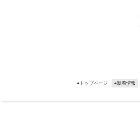
▮グ
▮グ
●トップページ
●新着情報