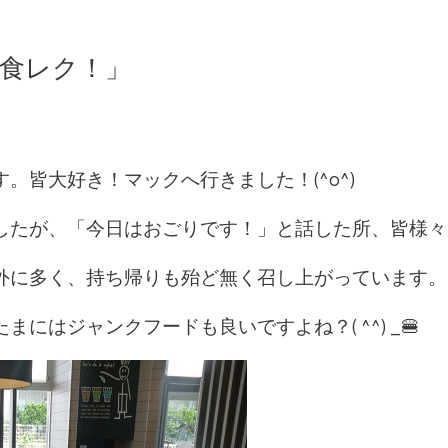
外食レク！」
）
。皆大好き！マックへ行きました！(^o^)
たが、「今日はおごりです！」と話した所、皆様々な物
外に多く、持ち帰りも殆ど無く召し上がっています。
にはジャンクフードも良いですよね？( ^^) _🍔