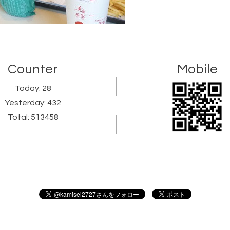
Counter
Mobile
Today:
28
Yesterday:
432
Total:
513458