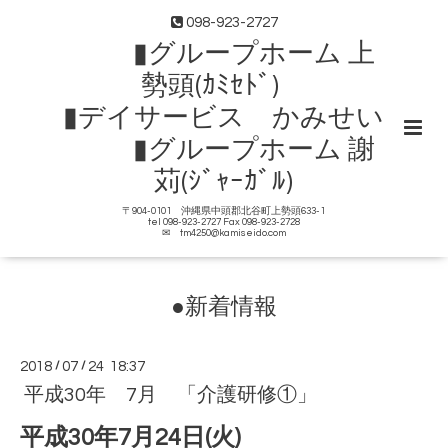
098-923-2727
▮グループホーム 上
勢頭(ｶﾐｾﾄﾞ)
▮デイサービス かみせい
▮グループホーム 謝
苅(ｼﾞｬｰｶﾞﾙ)
〒904-0101 沖縄県中頭郡北谷町上勢頭633-1
tel 098-923-2727 Fax 098-923-2728
✉ tm4250@kamiseido.com
●新着情報
2018
/
07
/
24 18:37
平成30年 7月 「介護研修①」
平成30年7月24日(火)