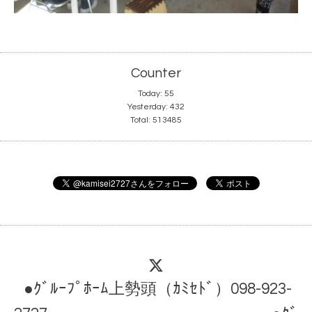
Counter
Today:
55
Yesterday:
432
Total:
513485
●ｸﾞﾙｰﾌﾟﾎｰﾑ上勢頭（ｶﾐｾﾄﾞ）098-923-