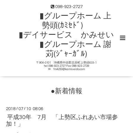
098-923-2727
▮グループホーム 上
勢頭(ｶﾐｾﾄﾞ)
▮デイサービス かみせい
▮グループホーム 謝
苅(ｼﾞｬｰｶﾞﾙ)
〒904-0101 沖縄県中頭郡北谷町上勢頭633-1
tel 098-923-2727 Fax 098-923-2728
✉ tm4250@kamiseido.com
●新着情報
2018
/
07
/
10 08:06
平成30年 7月 「上勢区ふれあい市場参
加！」