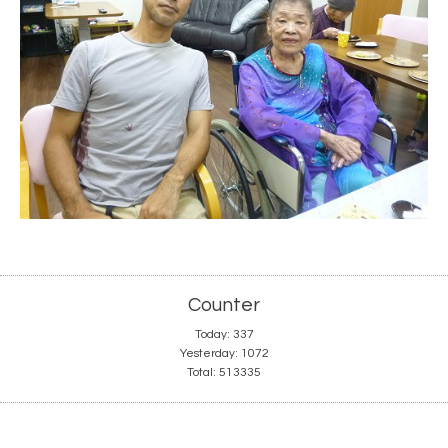
Counter
Today:
337
Yesterday:
1072
Total:
513335