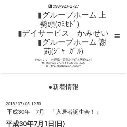
098-923-2727
▮グループホーム 上
勢頭(ｶﾐｾﾄﾞ)
▮デイサービス かみせい
▮グループホーム 謝
苅(ｼﾞｬｰｶﾞﾙ)
〒904-0101 沖縄県中頭郡北谷町上勢頭633-1
tel 098-923-2727 Fax 098-923-2728
✉ tm4250@kamiseido.com
●新着情報
2018
/
07
/
05 12:53
平成30年 7月 「入居者誕生会！」
平成30年7月1日(日)