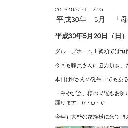
2018
05
31 17:05
/
/
平成30年 5月 「
平成30年5月20日（日
グループホーム上勢頭では恒例
今回も職員さんに協力頂き、
本日はKさんの誕生日でもある
「みやび会」様の民謡もお願
踊ります。(/・ω・)/
今年も大勢の家族様に来て頂き