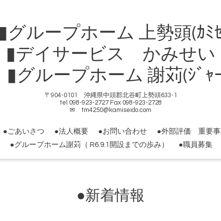
ループホーム 上勢頭(ｶﾐｾ
▮デイサービス かみせい
ループホーム 謝苅(ｼﾞｬｰｶ
〒904-0101 沖縄県中頭郡北谷町上勢頭633-1
tel 098-923-2727 Fax 098-923-2728
✉ tm4250@kamiseido.com
●ごあいさつ
●法人概要
●お問い合わせ
●外部評価 重要
●グループホーム謝苅（ R6.9.1開設までの歩み）
●職員募集
●新着情報