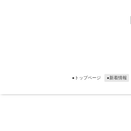
▮グ
▮グ
●トップページ
●新着情報