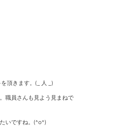
きます。(_ 人 _)
。職員さんも見よう見まねで
ですね。(^o^)