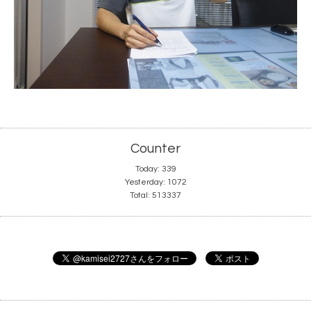
Counter
Today:
339
Yesterday:
1072
Total:
513337