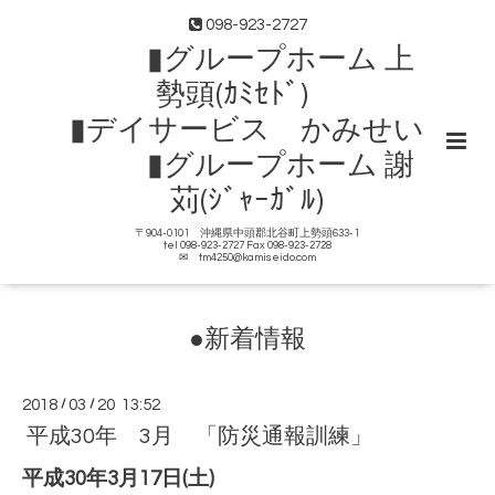
098-923-2727
▮グループホーム 上
勢頭(ｶﾐｾﾄﾞ)
▮デイサービス かみせい
▮グループホーム 謝
苅(ｼﾞｬｰｶﾞﾙ)
〒904-0101 沖縄県中頭郡北谷町上勢頭633-1
tel 098-923-2727 Fax 098-923-2728
✉ tm4250@kamiseido.com
●新着情報
2018
/
03
/
20 13:52
平成30年 3月 「防災通報訓練」
平成30年3月17日(土)