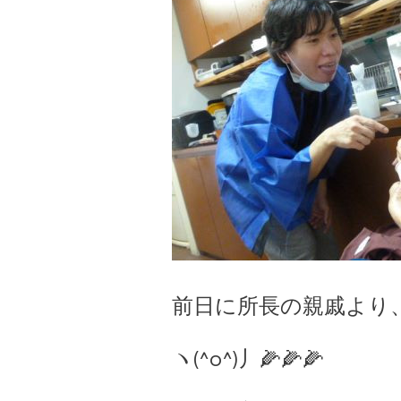
前日に所長の親戚より
ヽ(^o^)丿🌽🌽🌽