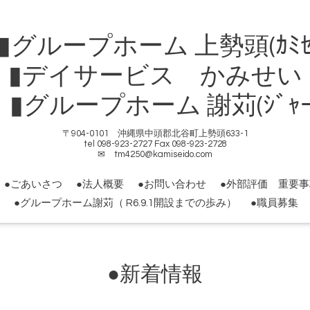
ループホーム 上勢頭(ｶﾐｾ
▮デイサービス かみせい
ループホーム 謝苅(ｼﾞｬｰｶ
〒904-0101 沖縄県中頭郡北谷町上勢頭633-1
tel 098-923-2727 Fax 098-923-2728
✉ tm4250@kamiseido.com
●ごあいさつ
●法人概要
●お問い合わせ
●外部評価 重要
●グループホーム謝苅（ R6.9.1開設までの歩み）
●職員募集
●新着情報