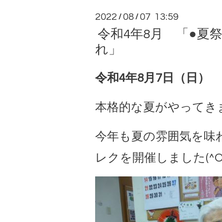
2022
08
07 13:59
/
/
令和4年8月 「●夏
れ」
令和4年8月7日（日）
本格的な夏がやってきまし
今年も夏の雰囲気を味
レクを開催しました(^O^