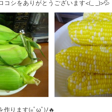
シをありがとうございます<(_ _)>💦
ります(=ﾟωﾟ)ﾉ🔥