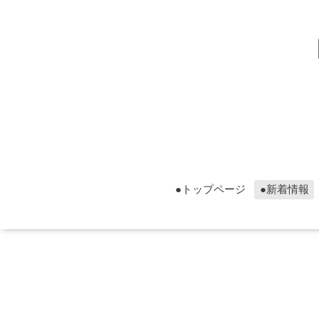
▮グ
▮グ
●トップページ
●新着情報