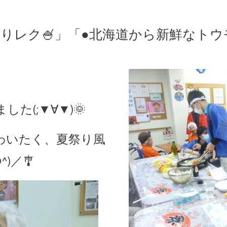
祭りレク🍧」「●北海道から新鮮なト
た(;▼∀▼)🌞
わいたく、夏祭り風
)／🎐