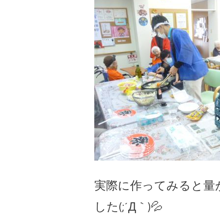
実際に作ってみると量
した(;´Д｀)💦