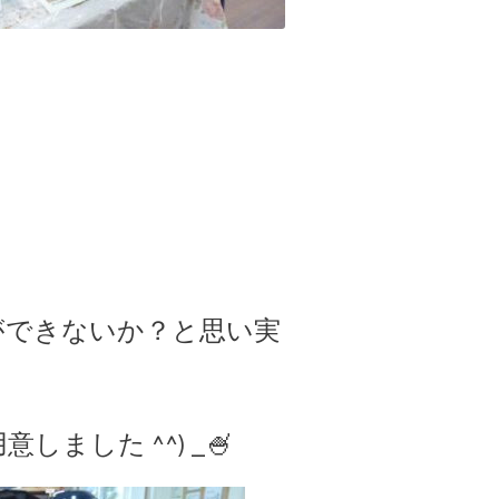
ができないか？と思い実
した ^^) _🍧