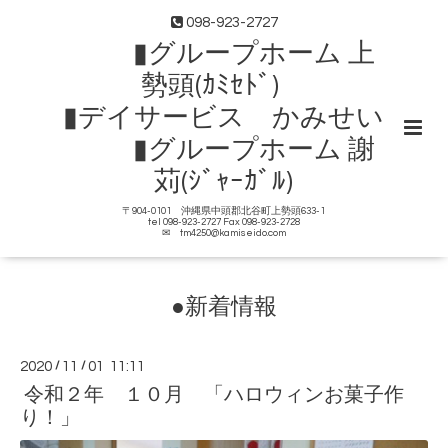
098-923-2727
▮グループホーム 上
勢頭(ｶﾐｾﾄﾞ)
▮デイサービス かみせい
▮グループホーム 謝
苅(ｼﾞｬｰｶﾞﾙ)
〒904-0101 沖縄県中頭郡北谷町上勢頭633-1
tel 098-923-2727 Fax 098-923-2728
✉ tm4250@kamiseido.com
●新着情報
2020
/
11
/
01 11:11
令和２年 １０月 「ハロウィンお菓子作
り！」