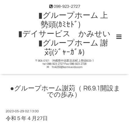
098-923-2727
▮グループホーム 上
勢頭(ｶﾐｾﾄﾞ)
▮デイサービス かみせい
▮グループホーム 謝
苅(ｼﾞｬｰｶﾞﾙ)
〒904-0101 沖縄県中頭郡北谷町上勢頭633-1
tel 098-923-2727 Fax 098-923-2728
✉ tm4250@kamiseido.com
●グループホーム謝苅（ R6.9.1開設ま
での歩み）
2023-05-29 02:13:00
令和５年４月27日