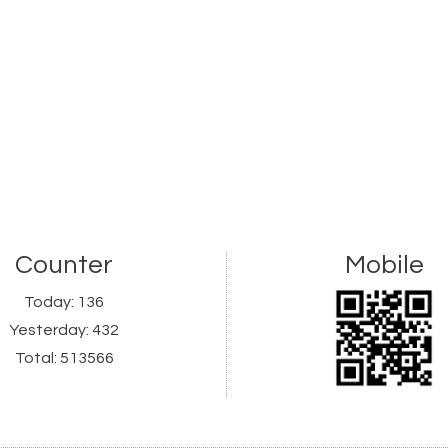
Counter
Mobile
Today:
136
Yesterday:
432
Total:
513566