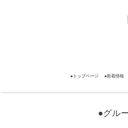
▮グ
▮グ
●トップページ
●新着情報
●グルー