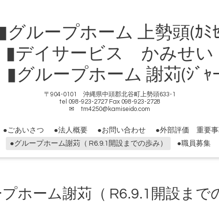
ループホーム 上勢頭(ｶﾐｾ
▮デイサービス かみせい
ループホーム 謝苅(ｼﾞｬｰｶ
〒904-0101 沖縄県中頭郡北谷町上勢頭633-1
tel 098-923-2727 Fax 098-923-2728
✉ tm4250@kamiseido.com
●ごあいさつ
●法人概要
●お問い合わせ
●外部評価 重要
●グループホーム謝苅（ R6.9.1開設までの歩み）
●職員募集
プホーム謝苅（ R6.9.1開設ま